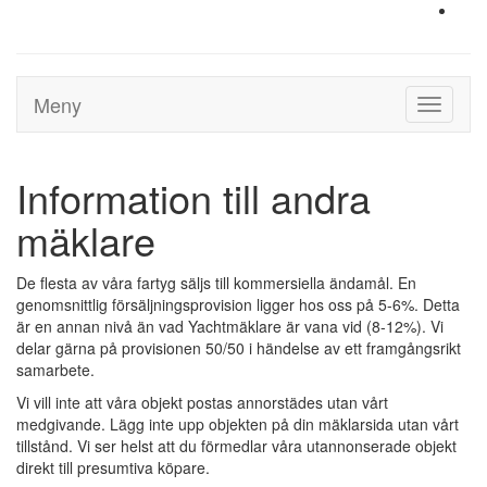
Meny
Toggle
navigati
Information till andra
mäklare
De flesta av våra fartyg säljs till kommersiella ändamål. En
genomsnittlig försäljningsprovision ligger hos oss på 5-6%. Detta
är en annan nivå än vad Yachtmäklare är vana vid (8-12%). Vi
delar gärna på provisionen 50/50 i händelse av ett framgångsrikt
samarbete.
Vi vill inte att våra objekt postas annorstädes utan vårt
medgivande. Lägg inte upp objekten på din mäklarsida utan vårt
tillstånd. Vi ser helst att du förmedlar våra utannonserade objekt
direkt till presumtiva köpare.