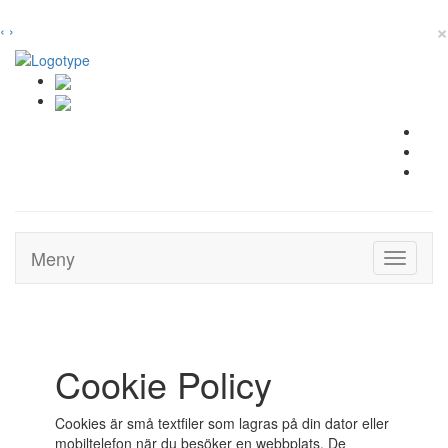
×
‹
›
Meny
Toggle
navigati
Cookie Policy
Cookies är små textfiler som lagras på din dator eller
mobiltelefon när du besöker en webbplats. De