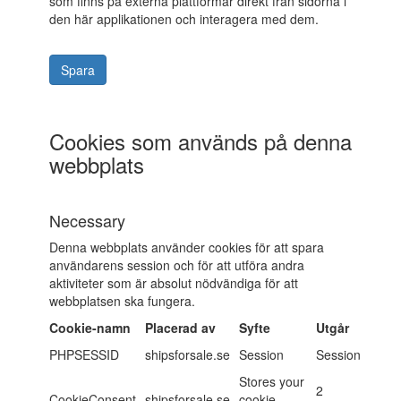
som finns på externa plattformar direkt från sidorna i
den här applikationen och interagera med dem.
Cookies som används på denna
webbplats
Necessary
Denna webbplats använder cookies för att spara
användarens session och för att utföra andra
aktiviteter som är absolut nödvändiga för att
webbplatsen ska fungera.
Cookie-namn
Placerad av
Syfte
Utgår
PHPSESSID
shipsforsale.se
Session
Session
Stores your
2
CookieConsent
shipsforsale.se
cookie