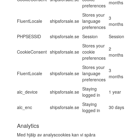
months
preferences
Stores your
3
FluentLocale
shipsforsale.se
language
months
preferences
PHPSESSID
shipsforsale.se
Session
Session
Stores your
2
CookieConsent
shipsforsale.se
cookie
months
preferences
Stores your
3
FluentLocale
shipsforsale.se
language
months
preferences
Staying
alc_device
shipsforsale.se
1 year
logged in
Staying
alc_enc
shipsforsale.se
30 days
logged in
Analytics
Med hjälp av analyscookies kan vi spåra