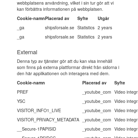
webbplatsens användning, vilket i sin tur gör att vi
kan förbättra informationen på webbplatsen.
Cookie-namn
Placerad av
Syfte
Utgår
_ga
shipsforsale.se
Statistics
2 years
_ga
shipsforsale.se
Statistics
2 years
External
Denna typ av tjänster gör att du kan visa innehåll
som finns på externa plattformar direkt från sidorna i
den här applikationen och interagera med dem.
Cookie-namn
Placerad av
Syfte
PREF
_youtube_com
Video integr
YSC
_youtube_com
Video integr
VISITOR_INFO1_LIVE
_youtube_com
Video integr
VISITOR_PRIVACY_METADATA
_youtube_com
Video integr
__Secure-1PAPISID
_youtube_com
Video integr
__Secure-1PSIDCC
_youtube_com
Video integr