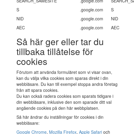
SEARCH_SAMESITE
.google.com
SEARCH_S
S
.google.com
S
NID
.google.com
NID
AEC
.google.com
AEC
Så här ger eller tar du
tillbaka tillåtelse för
cookies
Förutom att använda formuläret som vi visar ovan,
kan du välja vilka cookies som sparas direkt i din
webbläsare. Du kan till exempel stoppa andra företag
från att spara cookies.
Du kan också radera cookies som sparats tidigare i
din webbläsare, inklusive den som sparade ditt val
angående cookies på den här webbplatsen.
Så här ändrar du inställningar för cookies i din
webbläsare:
Google Chrome
,
Mozilla Firefox
,
Apple Safari
och